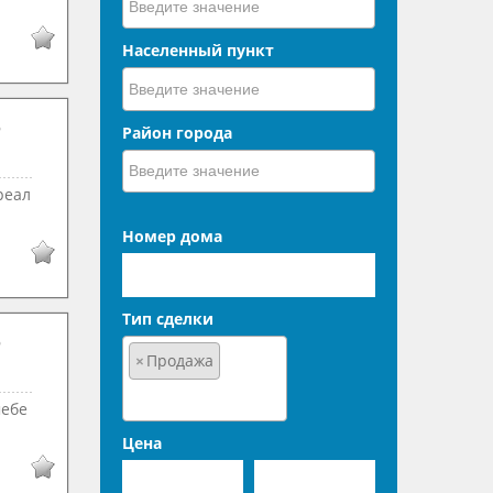
Населенный пункт
Район города
реал
Номер дома
Тип сделки
×
Продажа
мебе
Цена