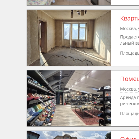
Кварт
Москва, 
Продаетс
льный ви
Площад
Помещ
Москва, 
Аренда п
рическом
Площад