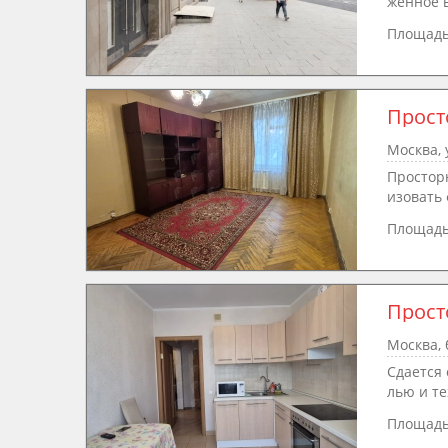
женное в
Площад
Прост
Москва, 
Простор
изовать 
Площад
Прост
Москва, 
Сдается
лью и те
Площад