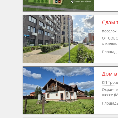
Сдам 
посёлок 
ОТ СОБСТ
х жилых 
Площад
Дом в
КП Троиц
Охраняе
шоссе (М9
Площад