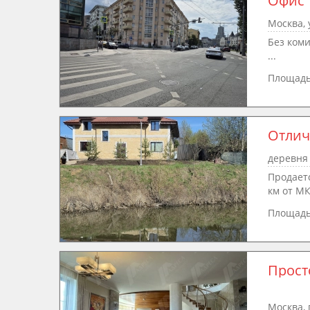
Офис 
Москва, 
Без ком
...
Площад
Отлич
деревня 
Продаетс
км от МК
Площад
Москва, 