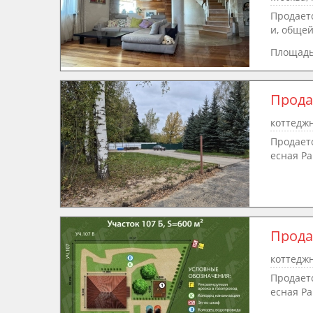
Продаетс
и, общей
Площад
Прода
коттеджн
Продаетс
есная Рап
Прода
коттеджн
Продаетс
есная Рап