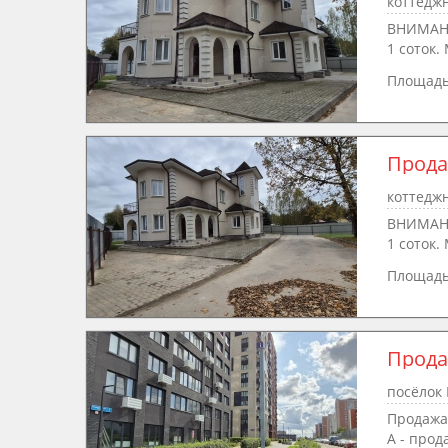
коттеджн
ВНИМАНИ
1 соток.
Площад
Прода
коттеджн
ВНИМАНИ
1 соток.
Площад
Прода
посёлок 
Продажа
А - прод