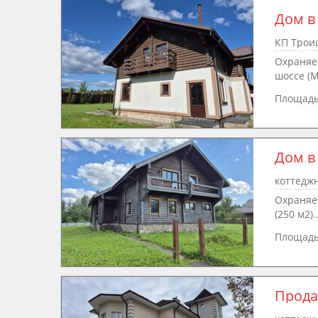
Дом в
КП Троиц
Охраняе
шоссе (М9
Площад
Дом в
коттедж
Охраняе
(250 м2)..
Площад
Прода