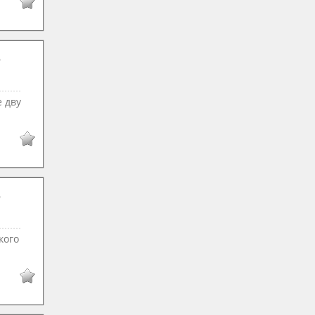
 дву
кого