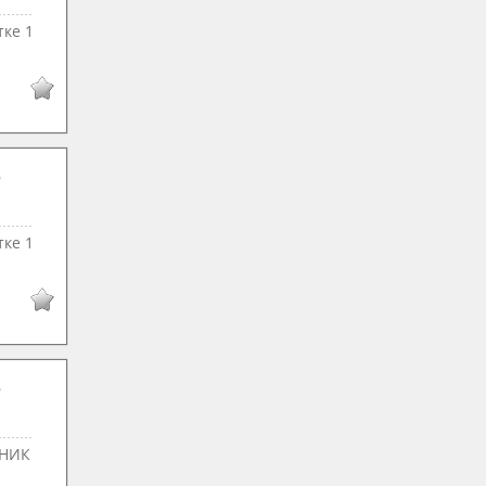
тке 1
тке 1
ННИК