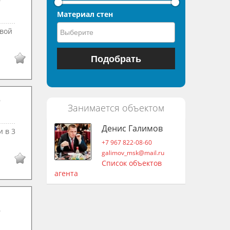
Материал стен
овой
Занимается объектом
Денис Галимов
 в 3
+7 967 822-08-60
galimov_msk@mail.ru
Список объектов
агента