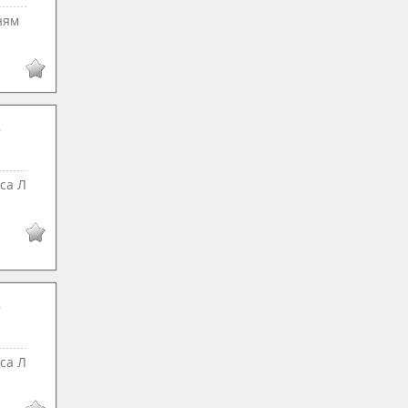
ням
са Л
са Л