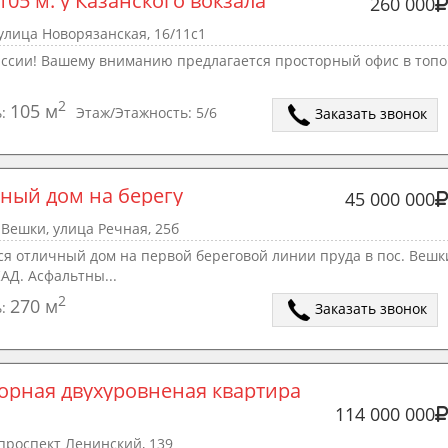
105 м. у Казанского вокзала
260 000
улица Новорязанская, 16/11с1
иссии! Вашему вниманию предлагается просторный офис в топ
2
105 м
ь:
Этаж/Этажность:
5/6
Заказать звонок
ный дом на берегу
45 000 000
Вешки, улица Речная, 25б
я отличный дом на первой береговой линии пруда в пос. Вешки
АД. Асфальтны...
2
270 м
ь:
Заказать звонок
114 000 000
проспект Ленинский, 139