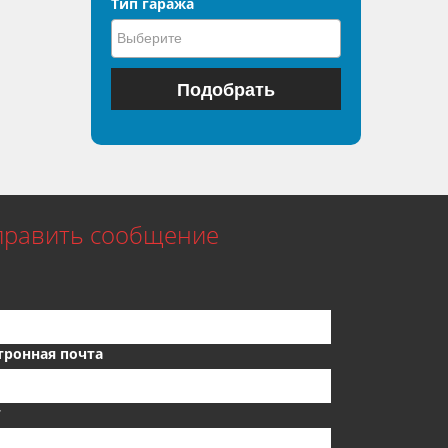
Тип гаража
править сообщение
тронная почта
т