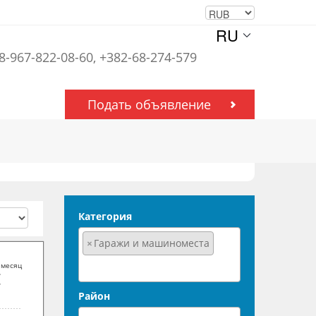
RU
 8-967-822-08-60, +382-68-274-579
Подать объявление
Категория
×
Гаражи и машиноместа
 месяц
Район