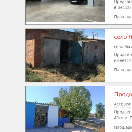
Предлага
в Becici H
Площад
село 
село Якс
Продаетс
имеется 
Площад
Прода
Астраха
Продаю г
40кв.м. 
Площад