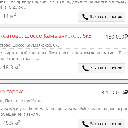
ется на аренду паркинг место в подземном паркинге в новом 
ills. С 20 ок...
2
14 м
ь:
Заказать звонок
Яксатово, шоссе Камызякское, 6к3
150 000
атово, шоссе Камызякское, 6к3
я кирпичный гараж в с.Яксатово в гаражном кооперативе. В га
электричество. Га...
2
18.3 м
ь:
Заказать звонок
ю гараж
3 100 000
нь, Поэтическая Улица
араж/дачу на берегу. Площадь гаража 45,5 кв.м, площадь вера
Помещение и земля ...
2
45.5 м
ь:
Заказать звонок