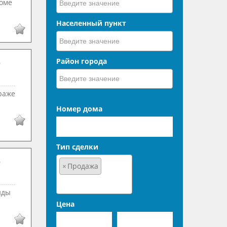
доме
Населенный пункт
Район города
раже
Номер дома
Тип сделки
×
Продажа
нды
Цена