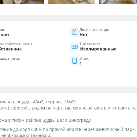
кон
Доля в квартире
лкон
Нет
во собственности
Тип комнат
бственник
Изолированные
щадь, кв.м.
Этаж
1
лая площадь- 46м2, терраса 18м2).
(террасу) с видом на парк, где можно загорать и готовить на
ома в тихом районе Будвы Вели Виногради.
ояние до моря 600м по прямой дороге через живописный парк.
 необходимой техникой.