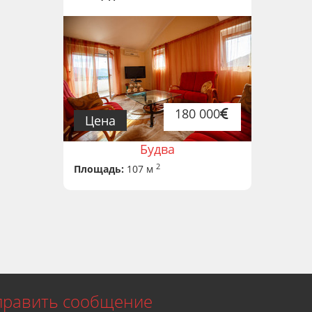
180 000
Цена
Будва
2
Площадь:
107 м
править сообщение