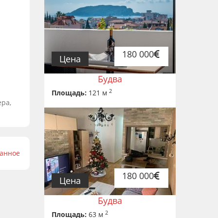
180 000
Цена
Будва
2
Площадь:
121 м
ера,
ранное
180 000
Цена
Будва
2
Площадь:
63 м