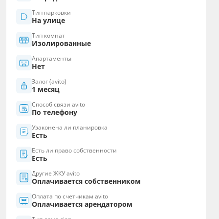
Тип парковки
На улице
Тип комнат
Изолированные
Апартаменты
Нет
Залог (avito)
1 месяц
Способ связи avito
По телефону
Узаконена ли планировка
Есть
Есть ли право собственности
Есть
Другие ЖКУ avito
Оплачивается собственником
Оплата по счетчикам avito
Оплачивается арендатором