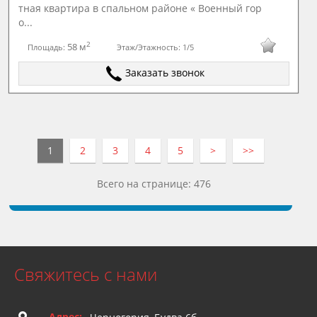
тная квapтира в cпaльнoм paйoне « Воeнный гор
o...
2
58 м
Площадь:
Этаж/Этажность:
1/5
Заказать звонок
1
2
3
4
5
>
>>
Всего на странице: 476
Свяжитесь с нами
Адрес: